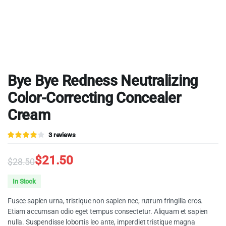
Bye Bye Redness Neutralizing
Color-Correcting Concealer
Cream
Valorado
3
3
reviews
4.00
sobre 5
basado
$
21.50
$
28.50
en
puntuaciones
Original
Current
de
In Stock
clientes
price
price
Fusce sapien urna, tristique non sapien nec, rutrum fringilla eros.
was:
is:
Etiam accumsan odio eget tempus consectetur. Aliquam et sapien
nulla. Suspendisse lobortis leo ante, imperdiet tristique magna