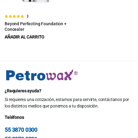
Valorado
3
en
4.67
de
Beyond Perfecting Foundation +
5
Concealer
AÑADIR AL CARRITO
$
46.00
$
49.00
Original
Current
price
price
was:
is:
$49.00.
$46.00.
¿Requieres ayuda?
Si requieres una cotización, estamos para servirte, contáctanos por
los distintos medios que ponemos a tu disposición.
Teléfonos
55 3870 0300