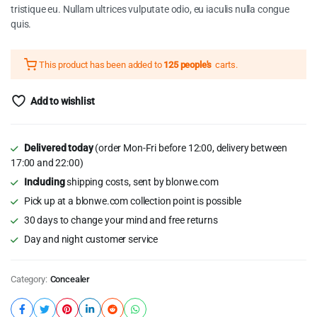
$28.50.
$21.50.
tristique eu. Nullam ultrices vulputate odio, eu iaculis nulla congue
quis.
This product has been added to
125 people's
carts.
Add to wishlist
Delivered today
(order Mon-Fri before 12:00, delivery between
17:00 and 22:00)
Including
shipping costs, sent by blonwe.com
Pick up at a blonwe.com collection point is possible
30 days to change your mind and free returns
Day and night customer service
Category:
Concealer