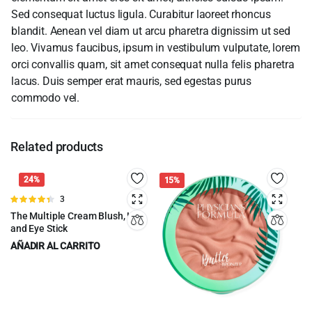
Sed consequat luctus ligula. Curabitur laoreet rhoncus
blandit. Aenean vel diam ut arcu pharetra dignissim ut sed
leo. Vivamus faucibus, ipsum in vestibulum vulputate, lorem
orci convallis quam, sit amet consequat nulla felis pharetra
lacus. Duis semper erat mauris, sed egestas purus
commodo vel.
Related products
24%
15%
Valorado
3
en
4.33
de
The Multiple Cream Blush, Lip
5
and Eye Stick
AÑADIR AL CARRITO
$
39.00
$
51.00
Original
Current
price
price
was:
is: