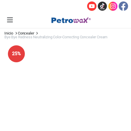
Inicio
Concealer
Bye Bye Redness Neutralizing Color-Correcting Concealer Cream
25%