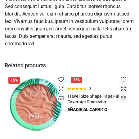
Sed consequat luctus ligula. Curabitur laoreet rhoncus
blandit. Aenean vel diam ut arcu pharetra dignissim ut sed
leo. Vivamus faucibus, ipsum in vestibulum vulputate, lorem
orci convallis quam, sit amet consequat nulla felis pharetra
lacus. Duis semper erat mauris, sed egestas purus
commodo vel.
Related products
22%
15%
Valorado
3
en
4.33
de
Travel Size Shape Tape Full
5
Coverage Concealer
AÑADIR AL CARRITO
$
11.00
$
14.00
Original
Current
price
price
was:
is: