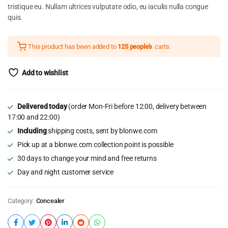
$28.50.
$21.50.
tristique eu. Nullam ultrices vulputate odio, eu iaculis nulla congue
quis.
This product has been added to
125 people's
carts.
Add to wishlist
Delivered today
(order Mon-Fri before 12:00, delivery between
17:00 and 22:00)
Including
shipping costs, sent by blonwe.com
Pick up at a blonwe.com collection point is possible
30 days to change your mind and free returns
Day and night customer service
Category:
Concealer