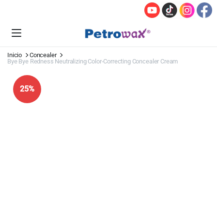
Inicio
Concealer
Bye Bye Redness Neutralizing Color-Correcting Concealer Cream
25%