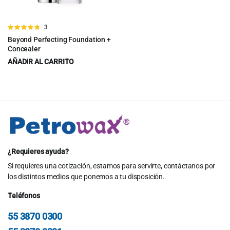
Valorado
3
en
4.67
de
Beyond Perfecting Foundation +
5
Concealer
AÑADIR AL CARRITO
$
46.00
$
49.00
Original
Current
price
price
was:
is:
$49.00.
$46.00.
¿Requieres ayuda?
Si requieres una cotización, estamos para servirte, contáctanos por
los distintos medios que ponemos a tu disposición.
Teléfonos
55 3870 0300