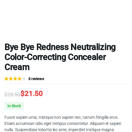
Bye Bye Redness Neutralizing
Color-Correcting Concealer
Cream
Valorado
3
3
reviews
4.00
sobre 5
basado
$
21.50
$
28.50
en
puntuaciones
Original
Current
de
In Stock
clientes
price
price
Fusce sapien urna, tristique non sapien nec, rutrum fringilla eros.
was:
is:
Etiam accumsan odio eget tempus consectetur. Aliquam et sapien
nulla. Suspendisse lobortis leo ante, imperdiet tristique magna