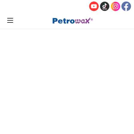
Insumos para Velas y Veladoras
LACAS
METÁLICAS