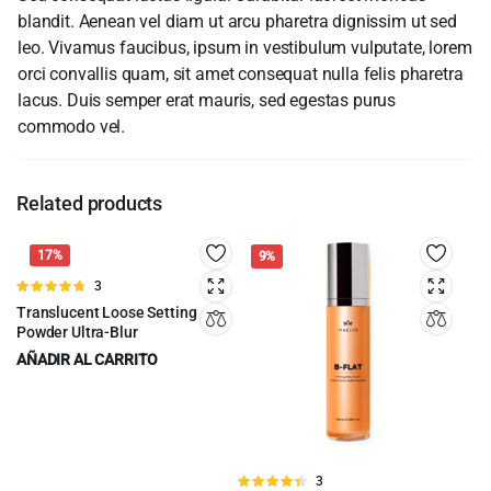
blandit. Aenean vel diam ut arcu pharetra dignissim ut sed
leo. Vivamus faucibus, ipsum in vestibulum vulputate, lorem
orci convallis quam, sit amet consequat nulla felis pharetra
lacus. Duis semper erat mauris, sed egestas purus
commodo vel.
Related products
17%
9%
Valorado
3
en
4.67
de
Translucent Loose Setting
5
Powder Ultra-Blur
AÑADIR AL CARRITO
$
41.00
$
49.00
Original
Current
price
price
was:
is:
$49.00.
$41.00.
Valorado
3