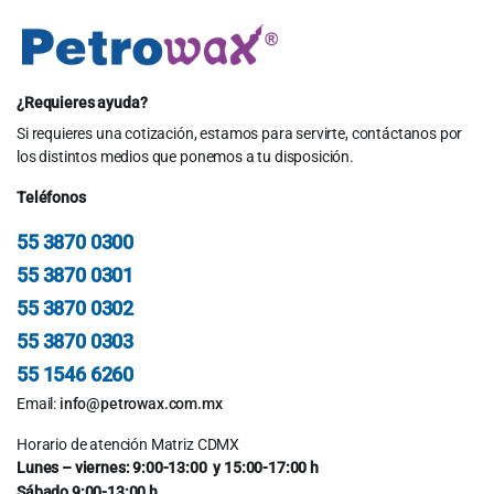
$22.00.
$19.00.
¿Requieres ayuda?
Si requieres una cotización, estamos para servirte, contáctanos por
los distintos medios que ponemos a tu disposición.
Teléfonos
55 3870 0300
55 3870 0301
55 3870 0302
55 3870 0303
55 1546 6260
Email:
info@petrowax.com.mx
Horario de atención Matriz CDMX
Lunes – viernes: 9:00-13:00 y 15:00-17:00 h
Sábado 9:00-13:00 h