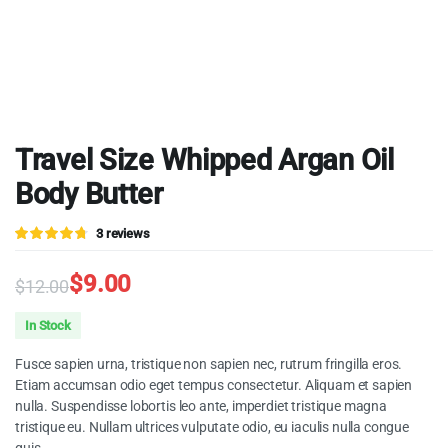
Travel Size Whipped Argan Oil
Body Butter
Valorado
3
3
reviews
4.67
sobre
5 basado
en
$
9.00
$
12.00
puntuaciones
de clientes
Original
Current
In Stock
price
price
Fusce sapien urna, tristique non sapien nec, rutrum fringilla eros.
was:
is:
Etiam accumsan odio eget tempus consectetur. Aliquam et sapien
nulla. Suspendisse lobortis leo ante, imperdiet tristique magna
$12.00.
$9.00.
tristique eu. Nullam ultrices vulputate odio, eu iaculis nulla congue