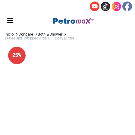
Inicio
Skincare
Both & Shower
Travel Size Whipped Argan Oil Body Butter
25%