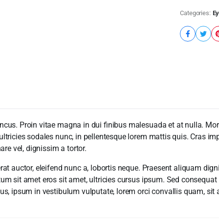
Categories:
Ey
s. Proin vitae magna in dui finibus malesuada et at nulla. Morbi el
tricies sodales nunc, in pellentesque lorem mattis quis. Cras imp
re vel, dignissim a tortor.
at auctor, eleifend nunc a, lobortis neque. Praesent aliquam dign
m sit amet eros sit amet, ultricies cursus ipsum. Sed consequat l
s, ipsum in vestibulum vulputate, lorem orci convallis quam, sit 