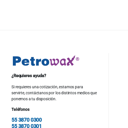
Original
Current
price
price
price
price
was:
is:
was:
is:
$40.00.
$38.00.
$22.00.
$20.00.
¿Requieres ayuda?
Si requieres una cotización, estamos para
servirte, contáctanos por los distintos medios que
ponemos a tu disposición.
Teléfonos
55 3870 0300
55 3870 0301