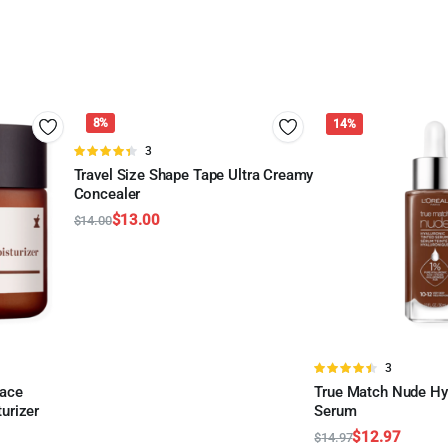
8%
14%
Valorado
3
en
4.33
de
Travel Size Shape Tape Ultra Creamy
5
Concealer
AÑADIR AL CARRITO
$
13.00
$
14.00
Original
Current
price
price
was:
is:
$14.00.
$13.00.
Valorado
3
en
4.33
de
Face
True Match Nude Hya
5
urizer
Serum
AÑADIR AL CARRITO
$
12.97
$
14.97