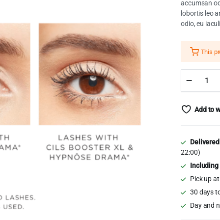
accumsan odi
was:
is:
lobortis leo 
odio, eu iacu
$16.0
$13.0
This p
Hypnôs
Drama
Instant
Volumiz
Add to w
Mascar
quantity
Delivered
22:00)
Including
Pick up at
30 days t
Day and n