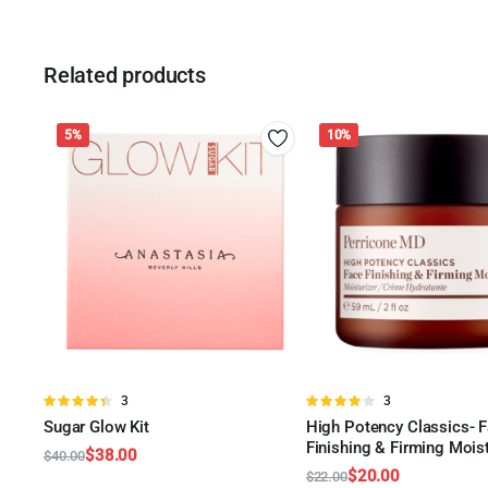
Related products
5%
10%
Valorado
3
Valorado
3
en
4.33
de
en
4.00
Sugar Glow Kit
High Potency Classics- 
AÑADIR AL CARRITO
5
de 5
Finishing & Firming Moist
AÑADIR AL CARRITO
$
38.00
$
40.00
$
20.00
Original
Current
$
22.00