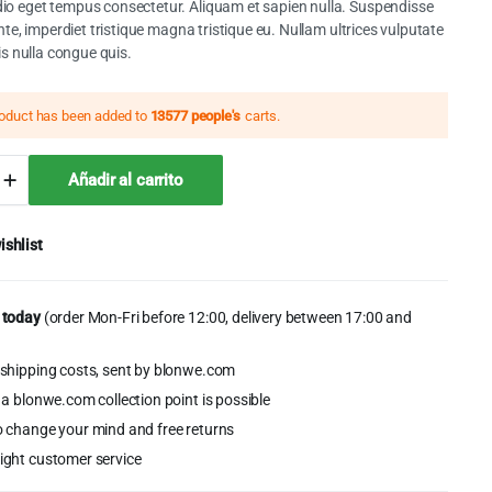
o eget tempus consectetur. Aliquam et sapien nulla. Suspendisse
ante, imperdiet tristique magna tristique eu. Nullam ultrices vulputate
lis nulla congue quis.
0.
0.
roduct has been added to
13577 people's
carts.
e
Añadir al carrito
ing
ishlist
a
 today
(order Mon-Fri before 12:00, delivery between 17:00 and
shipping costs, sent by blonwe.com
 a blonwe.com collection point is possible
o change your mind and free returns
ight customer service