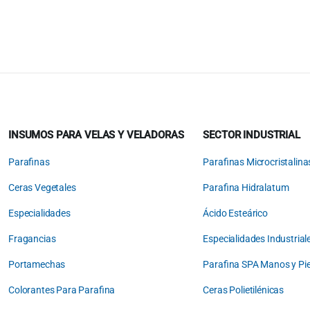
Original
Current
price
price
was:
is:
$14.97.
$12.97.
INSUMOS PARA VELAS Y VELADORAS
SECTOR INDUSTRIAL
Parafinas
Parafinas Microcristalina
Ceras Vegetales
Parafina Hidralatum
Especialidades
Ácido Esteárico
Fragancias
Especialidades Industria
Portamechas
Parafina SPA Manos y Pi
Colorantes Para Parafina
Ceras Polietilénicas