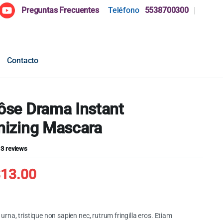
Preguntas Frecuentes
Teléfono
5538700300
Contacto
se Drama Instant
izing Mascara
Valorado
3
3
reviews
$
13.00
s
al
t
urna, tristique non sapien nec, rutrum fringilla eros. Etiam