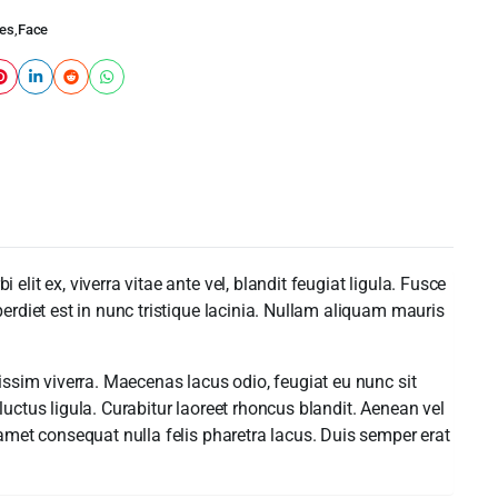
es
,
Face
it ex, viverra vitae ante vel, blandit feugiat ligula. Fusce
erdiet est in nunc tristique lacinia. Nullam aliquam mauris
issim viverra. Maecenas lacus odio, feugiat eu nunc sit
uctus ligula. Curabitur laoreet rhoncus blandit. Aenean vel
amet consequat nulla felis pharetra lacus. Duis semper erat