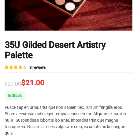
35U Gilded Desert Artistry
Palette
Valorado
3
3
reviews
4.33
sobre
5 basado
en
$
21.00
$
27.00
puntuaciones
de clientes
Original
Current
In Stock
price
price
Fusce sapien urna, tristique non sapien nec, rutrum fringilla eros.
was:
is:
Etiam accumsan odio eget tempus consectetur. Aliquam et sapien
nulla. Suspendisse lobortis leo ante, imperdiet tristique magna
$27.00.
$21.00.
tristique eu. Nullam ultrices vulputate odio, eu iaculis nulla congue
quis.