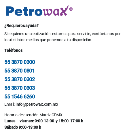
$65.00.
$63.00.
¿Requieres ayuda?
Si requieres una cotización, estamos para servirte, contáctanos por
los distintos medios que ponemos a tu disposición.
Teléfonos
55 3870 0300
55 3870 0301
55 3870 0302
55 3870 0303
55 1546 6260
Email:
info@petrowax.com.mx
Horario de atención Matriz CDMX
Lunes – viernes: 9:00-13:00 y 15:00-17:00 h
Sábado 9:00-13:00 h