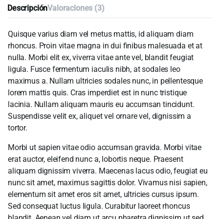
Descripción
Valoraciones (3)
Quisque varius diam vel metus mattis, id aliquam diam
rhoncus. Proin vitae magna in dui finibus malesuada et at
nulla. Morbi elit ex, viverra vitae ante vel, blandit feugiat
ligula. Fusce fermentum iaculis nibh, at sodales leo
maximus a. Nullam ultricies sodales nunc, in pellentesque
lorem mattis quis. Cras imperdiet est in nunc tristique
lacinia. Nullam aliquam mauris eu accumsan tincidunt.
Suspendisse velit ex, aliquet vel ornare vel, dignissim a
tortor.
Morbi ut sapien vitae odio accumsan gravida. Morbi vitae
erat auctor, eleifend nunc a, lobortis neque. Praesent
aliquam dignissim viverra. Maecenas lacus odio, feugiat eu
nunc sit amet, maximus sagittis dolor. Vivamus nisi sapien,
elementum sit amet eros sit amet, ultricies cursus ipsum.
Sed consequat luctus ligula. Curabitur laoreet rhoncus
blandit. Aenean vel diam ut arcu pharetra dignissim ut sed