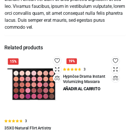
leo. Vivamus faucibus, ipsum in vestibulum vulputate, lorem
orci convallis quam, sit amet consequat nulla felis pharetra
lacus. Duis semper erat mauris, sed egestas purus
commodo vel.
Related products
19%
15%
Valorado
3
en
4.67
de
Hypnôse Drama Instant
5
Volumizing Mascara
AÑADIR AL CARRITO
$
13.00
$
16.00
Original
Current
price
price
was:
is:
$16.00.
$13.00.
Valorado
3
en
4.67
de
35XO Natural Flirt Artistry