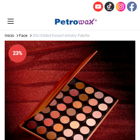
Inicio
Face
35U Gilded Desert Artistry Palette
23%