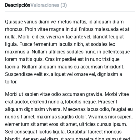
Descripción
Valoraciones (3)
Quisque varius diam vel metus mattis, id aliquam diam
rhoncus. Proin vitae magna in dui finibus malesuada et at
nulla. Morbi elit ex, viverra vitae ante vel, blandit feugiat
ligula. Fusce fermentum iaculis nibh, at sodales leo
maximus a. Nullam ultricies sodales nunc, in pellentesque
lorem mattis quis. Cras imperdiet est in nunc tristique
lacinia. Nullam aliquam mauris eu accumsan tincidunt.
Suspendisse velit ex, aliquet vel ornare vel, dignissim a
tortor.
Morbi ut sapien vitae odio accumsan gravida. Morbi vitae
erat auctor, eleifend nunc a, lobortis neque. Praesent
aliquam dignissim viverra. Maecenas lacus odio, feugiat eu
nunc sit amet, maximus sagittis dolor. Vivamus nisi sapien,
elementum sit amet eros sit amet, ultricies cursus ipsum.
Sed consequat luctus ligula. Curabitur laoreet rhoncus
blandit. Aenean vel diam ut arcu pharetra dignissim ut sed