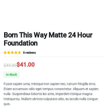
Born This Way Matte 24 Hour
Foundation
Valorado
3
3
reviews
4.67
sobre
5 basado
en
$
41.00
$
45.00
puntuaciones
de clientes
Original
Current
In Stock
price
price
Fusce sapien urna, tristique non sapien nec, rutrum fringilla eros.
was:
is:
Etiam accumsan odio eget tempus consectetur. Aliquam et sapien
nulla. Suspendisse lobortis leo ante, imperdiet tristique magna
$45.00.
$41.00.
tristique eu. Nullam ultrices vulputate odio, eu iaculis nulla congue
quis.