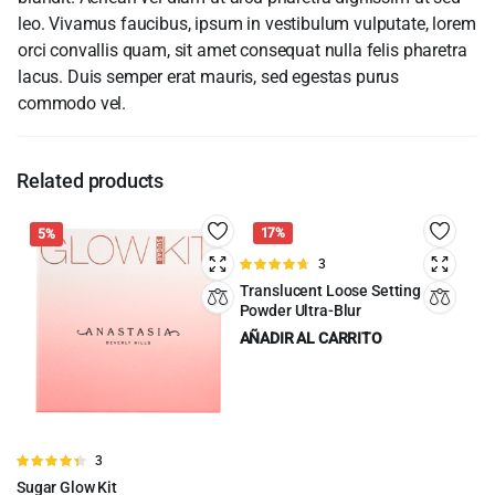
leo. Vivamus faucibus, ipsum in vestibulum vulputate, lorem
orci convallis quam, sit amet consequat nulla felis pharetra
lacus. Duis semper erat mauris, sed egestas purus
commodo vel.
Related products
17%
5%
Valorado
3
en
4.67
de
Translucent Loose Setting
5
Powder Ultra-Blur
AÑADIR AL CARRITO
$
41.00
$
49.00
Original
Current
price
price
was:
is:
$49.00.
$41.00.
Valorado
3
en
4.33
de
Sugar Glow Kit