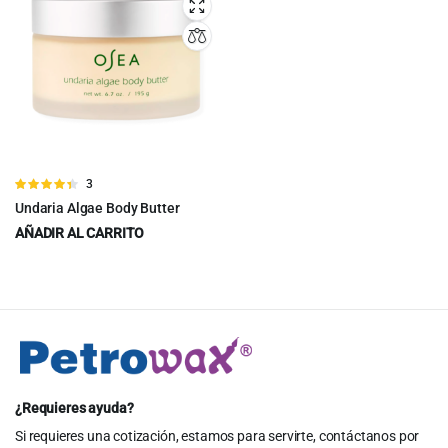
$23.80.
$21.80.
Valorado
3
en
4.33
de
Undaria Algae Body Butter
5
AÑADIR AL CARRITO
$
51.00
$
56.00
Original
Current
price
price
was:
is:
$56.00.
$51.00.
¿Requieres ayuda?
Si requieres una cotización, estamos para servirte, contáctanos por